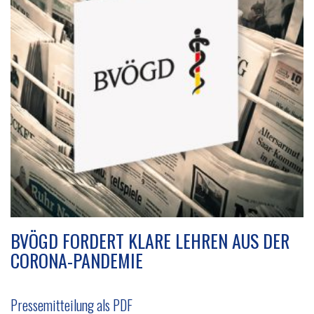
v
i
g
a
t
i
o
n
BVÖGD FORDERT KLARE LEHREN AUS DER
CORONA-PANDEMIE
Pressemitteilung als PDF