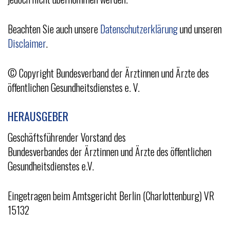
v
i
Beachten Sie auch unsere
Datenschutzerklärung
und unseren
g
Disclaimer
.
a
t
© Copyright Bundesverband der Ärztinnen und Ärzte des
i
öffentlichen Gesundheitsdienstes e. V.
o
n
HERAUSGEBER
Geschäftsführender Vorstand des
Bundesverbandes der Ärztinnen und Ärzte des öffentlichen
Gesundheitsdienstes e.V.
Eingetragen beim Amtsgericht Berlin (Charlottenburg) VR
15132