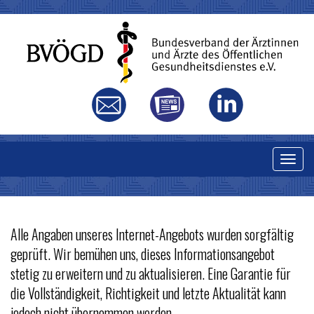
T
o
g
g
Alle Angaben unseres Internet-Angebots wurden sorgfältig
l
IMPRESSUM
geprüft. Wir bemühen uns, dieses Informationsangebot
e
stetig zu erweitern und zu aktualisieren. Eine Garantie für
n
die Vollständigkeit, Richtigkeit und letzte Aktualität kann
a
jedoch nicht übernommen werden.