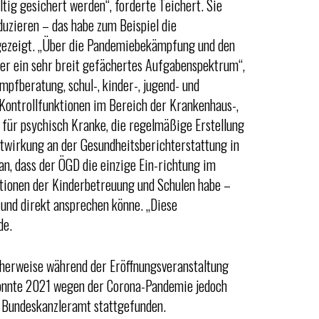
tig gesichert werden“, forderte Teichert. Sie
uzieren – das habe zum Beispiel die
gezeigt. „Über die Pandemiebekämpfung und den
r ein sehr breit gefächertes Aufgabenspektrum“,
pfberatung, schul-, kinder-, jugend- und
Kontrollfunktionen im Bereich der Krankenhaus-,
für psychisch Kranke, die regelmäßige Erstellung
twirkung an der Gesundheitsberichterstattung in
n, dass der ÖGD die einzige Ein-richtung im
utionen der Kinderbetreuung und Schulen habe –
 und direkt ansprechen könne. „Diese
de.
cherweise während der Eröffnungsveranstaltung
 konnte 2021 wegen der Corona-Pandemie jedoch
im Bundeskanzleramt stattgefunden.