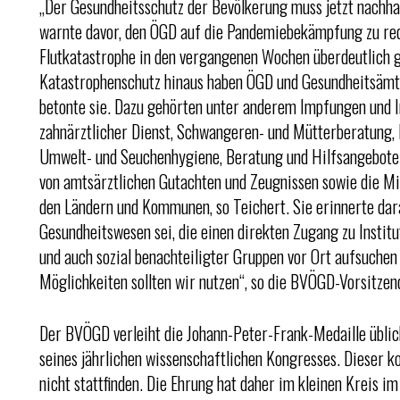
„Der Gesundheitsschutz der Bevölkerung muss jetzt nachhal
warnte davor, den ÖGD auf die Pandemiebekämpfung zu red
Flutkatastrophe in den vergangenen Wochen überdeutlich 
Katastrophenschutz hinaus haben ÖGD und Gesundheitsämte
betonte sie. Dazu gehörten unter anderem Impfungen und Im
zahnärztlicher Dienst, Schwangeren- und Mütterberatung, 
Umwelt- und Seuchenhygiene, Beratung und Hilfsangebote 
von amtsärztlichen Gutachten und Zeugnissen sowie die Mi
den Ländern und Kommunen, so Teichert. Sie erinnerte dara
Gesundheitswesen sei, die einen direkten Zugang zu Instit
und auch sozial benachteiligter Gruppen vor Ort aufsuchen
Möglichkeiten sollten wir nutzen“, so die BVÖGD-Vorsitzen
Der BVÖGD verleiht die Johann-Peter-Frank-Medaille übli
seines jährlichen wissenschaftlichen Kongresses. Dieser
nicht stattfinden. Die Ehrung hat daher im kleinen Kreis 