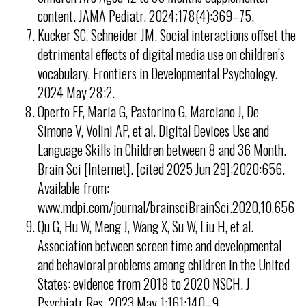
content. JAMA Pediatr. 2024;178(4):369–75.
Kucker SC, Schneider JM. Social interactions offset the
detrimental effects of digital media use on children’s
vocabulary. Frontiers in Developmental Psychology.
2024 May 28;2.
Operto FF, Maria G, Pastorino G, Marciano J, De
Simone V, Volini AP, et al. Digital Devices Use and
Language Skills in Children between 8 and 36 Month.
Brain Sci [Internet]. [cited 2025 Jun 29];2020:656.
Available from:
www.mdpi.com/journal/brainsciBrainSci.2020,10,656
Qu G, Hu W, Meng J, Wang X, Su W, Liu H, et al.
Association between screen time and developmental
and behavioral problems among children in the United
States: evidence from 2018 to 2020 NSCH. J
Psychiatr Res. 2023 May 1;161:140–9.