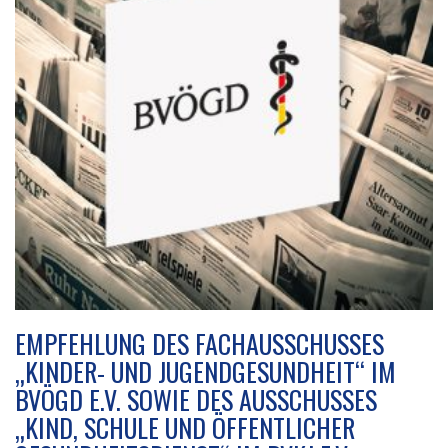
v
i
g
a
t
i
o
n
EMPFEHLUNG DES FACHAUSSCHUSSES
„KINDER- UND JUGENDGESUNDHEIT“ IM
BVÖGD E.V. SOWIE DES AUSSCHUSSES
„KIND, SCHULE UND ÖFFENTLICHER