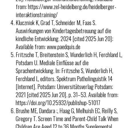
from: https://www.zel-heidelberg.de/heidelberger-
interaktionstraining/
Kluczniok K, Grad T, Schneider M, Faas S.
Auswirkungen von Kindertagesbetreuung auf die
kindliche Entwicklung. 2024 [cited 2025 Jun 20];
Available from: www.paedquis.de
Fritzsche T, Breitenstein S, Wunderlich H, Ferchland L,
Potsdam U. Mediale Einflüsse auf die
Sprachentwicklung. In: Fritzsche S, Wunderlich H,
Ferchland L, editors. Spektrum Patholinguistik 14
[Internet]. Potsdam: Universitätsverlag Potsdam;
2021 [cited 2025 Jun 20]. p. 31–53. Available from:
https://doi.org/10.25932/publishup-51017
Brushe ME, Dandara ;, Haag G, Melhuish EC, Reilly S,
Gregory T. Screen Time and Parent-Child Talk When
Children Are Aged 12 to 36 Months Supplemental