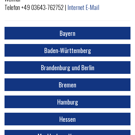
v
Telefon +49 03643-762752 |
Internet
E-Mail
i
g
a
Bayern
t
i
Baden-Württemberg
o
n
Brandenburg und Berlin
Bremen
Hamburg
Hessen