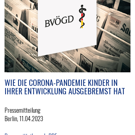
v
i
g
a
t
i
o
n
WIE DIE CORONA-PANDEMIE KINDER IN
IHRER ENTWICKLUNG AUSGEBREMST HAT
Pressemitteilung
Berlin, 11.04.2023