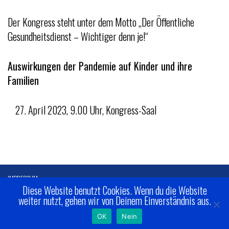
Der Kongress steht unter dem Motto „Der Öffentliche
Gesundheitsdienst – Wichtiger denn je!“
Auswirkungen der Pandemie auf Kinder und ihre
Familien
April 2023, 9.00 Uhr, Kongress-Saal
IMPRESSUM
Diese Website benutzt Cookies. Wenn du die Website
DATENSCHUTZ
weiter nutzt, gehen wir von Deinem Einverständnis aus.
OK
Nein
STARTSEITE